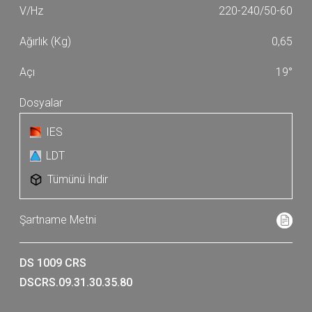
220-240/50-60
0,65
19°
IES
LDT
Tümünü İndir
DS 1009 CRS
DSCRS.09.31.30.35.80