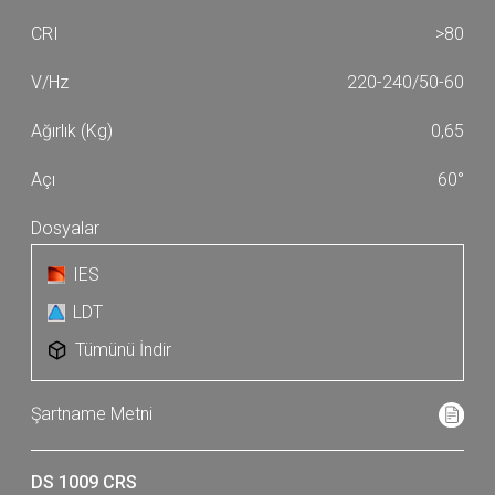
>80
220-240/50-60
0,65
60°
IES
LDT
Tümünü İndir
DS 1009 CRS