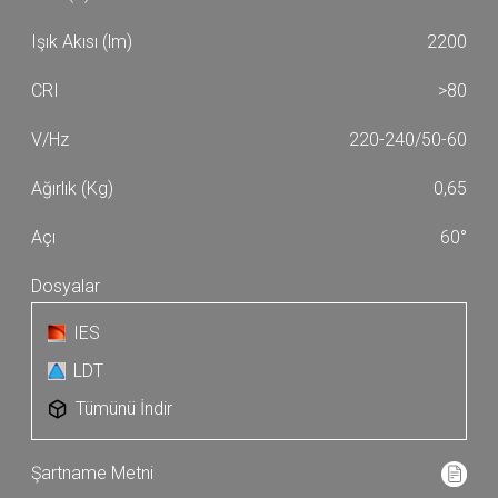
2200
>80
220-240/50-60
0,65
60°
IES
LDT
Tümünü İndir