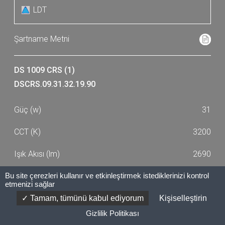
LDT
DS 1009 CRS (1)
DSCRS.09.31.32.19.90
31
3200
2690
>90
Bu site çerezleri kullanır ve etkinleştirmek istediklerinizi kontrol
etmenizi sağlar
220-240/50-60
Tamam, tümünü kabul ediyorum
Kişiselleştirin
Gizlilik Politikası
0,65