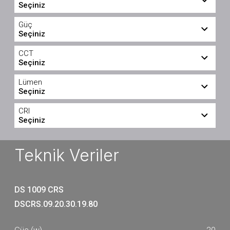
Seçiniz
DS 1009 CRS
DS 1009 CRS (1)
Güç
Seçiniz
20
31
CCT
Seçiniz
3000
3200
Lümen
Seçiniz
4000
1740
1770
CRI
Seçiniz
1850
1860
>80
>90
1890
1970
Teknik Veriler
2040
2050
2090
2190
DS 1009 CRS
2200
2250
DSCRS.09.20.30.19.80
2640
2650
2690
2770