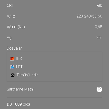
>80
220-240/50-60
0,65
35°
IES
LDT
Tümünü İndir
DS 1009 CRS