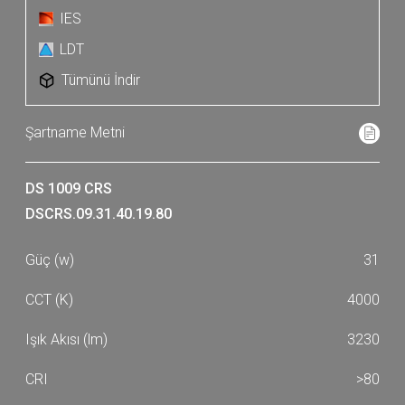
IES
LDT
Tümünü İndir
DS 1009 CRS
DSCRS.09.31.40.19.80
31
4000
3230
>80