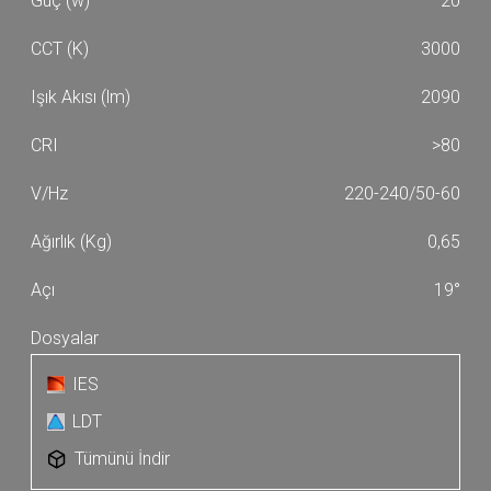
20
2790
2830
3000
2940
2970
2090
3000
3160
3190
3230
>80
220-240/50-60
0,65
19°
IES
LDT
Tümünü İndir