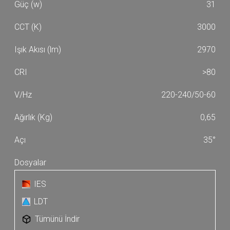
31
3000
2970
>80
220-240/50-60
0,65
35°
IES
LDT
Tümünü İndir