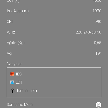
4000
1970
>90
220-240/50-60
0,65
19°
IES
LDT
Tümünü İndir