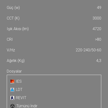
49
3000
4720
>80
220-240/50-60
4,3
IES
LDT
REVIT
Tümünü İndir