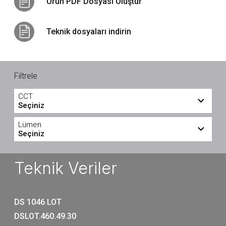
Ürün PDF Dosyası Oluştur
Teknik dosyaları indirin
Filtrele
CCT
Seçiniz
3000
4000
Lümen
Seçiniz
4720
5020
Teknik Veriler
DS 1046 LOT
DSLOT.460.49.30