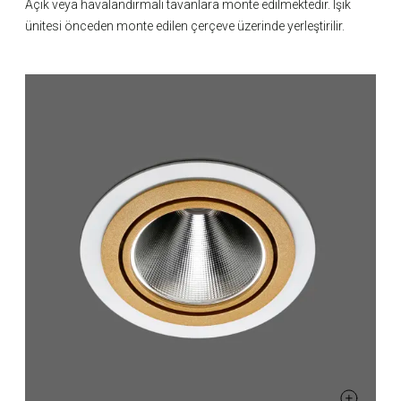
Açık veya havalandırmalı tavanlara monte edilmektedir. Işık
ünitesi önceden monte edilen çerçeve üzerinde yerleştirilir.