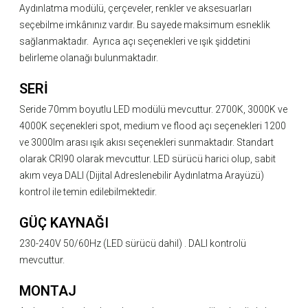
Aydınlatma modülü, çerçeveler, renkler ve aksesuarları
seçebilme imkânınız vardır. Bu sayede maksimum esneklik
sağlanmaktadır. Ayrıca açı seçenekleri ve ışık şiddetini
belirleme olanağı bulunmaktadır.
SERİ
Seride 70mm boyutlu LED modülü mevcuttur. 2700K, 3000K ve
4000K seçenekleri spot, medium ve flood açı seçenekleri 1200
ve 3000lm arası ışık akısı seçenekleri sunmaktadır. Standart
olarak CRI90 olarak mevcuttur. LED sürücü harici olup, sabit
akım veya DALI (Dijital Adreslenebilir Aydınlatma Arayüzü)
kontrol ile temin edilebilmektedir.
GÜÇ KAYNAĞI
230-240V 50/60Hz (LED sürücü dahil) . DALI kontrolü
mevcuttur.
MONTAJ