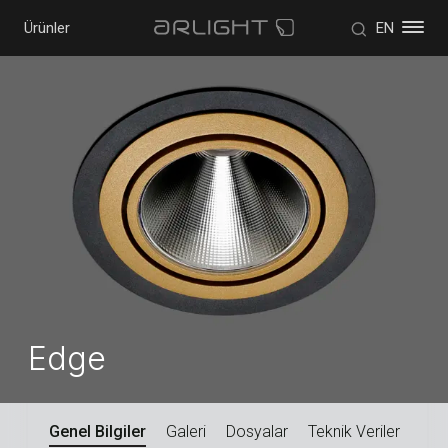
Ürünler
EN
Edge
Genel Bilgiler
Galeri
Dosyalar
Teknik Veriler