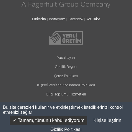
Linkedin
Instagram
Facebook
YouTube
Yasal Uyarı
Gizlilik Beyanı
Çerez Politikası
Kişisel Verilerin Korunması Politikası
Bilgi Toplumu Hizmetleri
Bu site çerezleri kullanır ve etkinleştirmek istediklerinizi kontrol
etmenizi sağlar
© ARLIGHT 2024 - Her hakkı saklıdır.
Tamam, tümünü kabul ediyorum
Kişiselleştirin
Concept: Cosmic Creative
Website by:
Codesign
Gizlilik Politikası