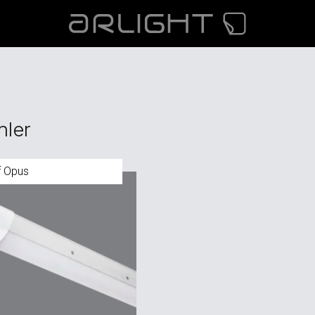
nler
f Opus