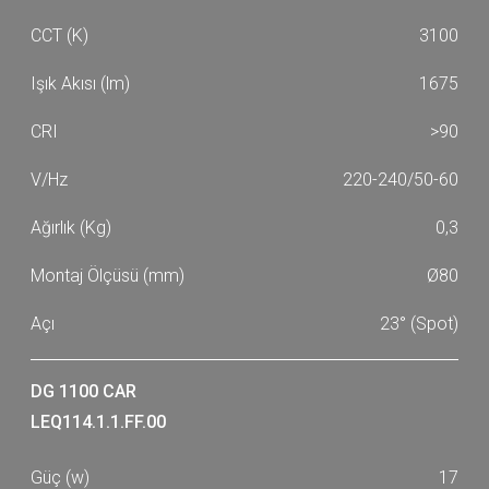
3100
1675
>90
220-240/50-60
0,3
Ø80
23° (Spot)
DG 1100 CAR
LEQ114.1.1.FF.00
17