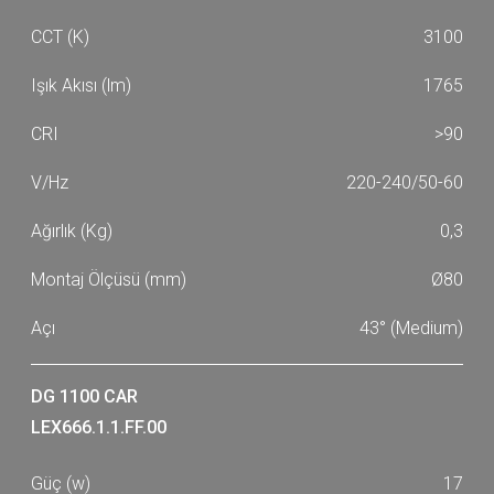
3100
1765
>90
220-240/50-60
0,3
Ø80
43° (Medium)
DG 1100 CAR
LEX666.1.1.FF.00
17