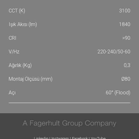
3100
1840
>90
220-240/50-60
0,3
Ø80
60° (Flood)
Linkedin
Instagram
Facebook
YouTube