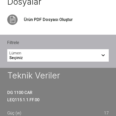
Dosyalar
Ürün PDF Dosyası Oluştur
Filtrele
Lümen
Seçiniz
1675
1765
Teknik Veriler
1840
DG 1100 CAR
LEQ115.1.1.FF.00
17