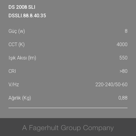
DS 2008 SLI
DSSLI.88.8.40.35
8
4000
550
>80
220-240/50-60
0,88