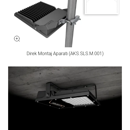
Direk Montaj Aparatı (AKS.SLS.M.001)