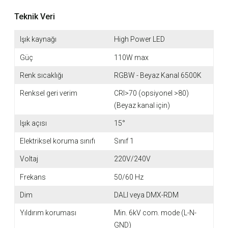
Teknik Veri
Işık kaynağı
High Power LED
Güç
110W max
Renk sıcaklığı
RGBW - Beyaz Kanal 6500K
Renksel geri verim
CRI>70 (opsiyonel >80)
(Beyaz kanal için)
Işık açısı
15°
Elektriksel koruma sınıfı
Sınıf 1
Voltaj
220V/240V
Frekans
50/60 Hz
Dim
DALI veya DMX-RDM
Yıldırım koruması
Min. 6kV com. mode (L-N-
GND)