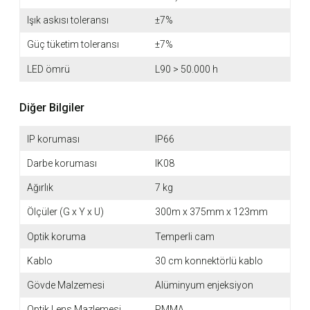
Işık askısı toleransı
±7%
Güç tüketim toleransı
±7%
LED ömrü
L90 > 50.000 h
Diğer Bilgiler
IP koruması
IP66
Darbe koruması
IK08
Ağırlık
7 kg
Ölçüler (G x Y x U)
300m x 375mm x 123mm
Optik koruma
Temperli cam
Kablo
30 cm konnektörlü kablo
Gövde Malzemesi
Alüminyum enjeksiyon
Optik Lens Mazlemesi
PMMA