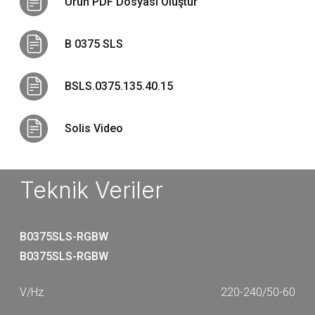
Ürün PDF Dosyası Oluştur
B 0375 SLS
BSLS.0375.135.40.15
Solis Video
Teknik Veriler
B0375SLS-RGBW
B0375SLS-RGBW
220-240/50-60