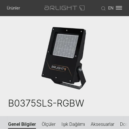
Ürünler
EN
B0375SLS-RGBW
Genel Bilgiler
Ölçüler
Işık Dağılımı
Aksesuarlar
Dosy