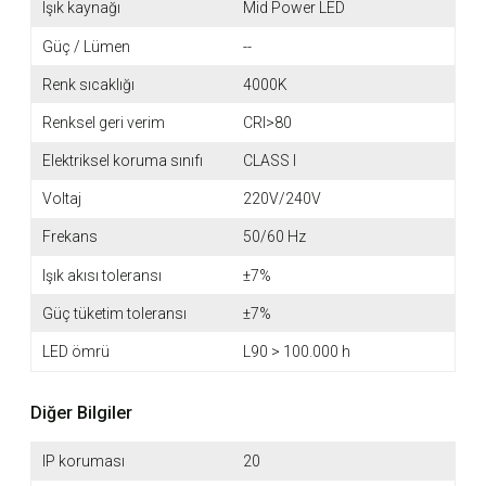
Işık kaynağı
Mid Power LED
Güç / Lümen
--
Renk sıcaklığı
4000K
Renksel geri verim
CRI>80
Elektriksel koruma sınıfı
CLASS I
Voltaj
220V/240V
Frekans
50/60 Hz
Işık akısı toleransı
±7%
Güç tüketim toleransı
±7%
LED ömrü
L90 > 100.000 h
Diğer Bilgiler
IP koruması
20