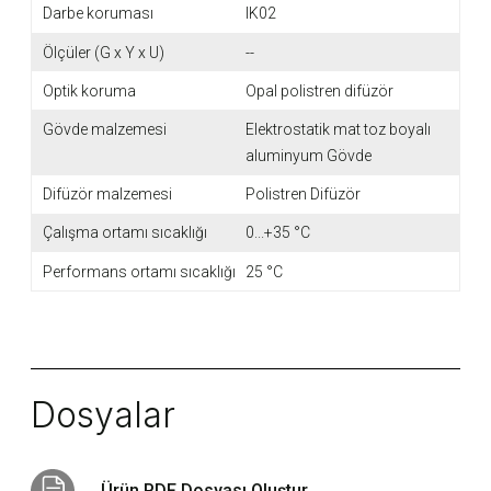
Darbe koruması
IK02
Ölçüler (G x Y x U)
--
Optik koruma
Opal polistren difüzör
Gövde malzemesi
Elektrostatik mat toz boyalı
aluminyum Gövde
Difüzör malzemesi
Polistren Difüzör
Çalışma ortamı sıcaklığı
0...+35 °C
Performans ortamı sıcaklığı
25 °C
Dosyalar
Ürün PDF Dosyası Oluştur